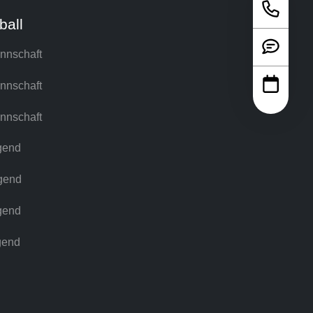
ball
nnschaft
nnschaft
nnschaft
gend
gend
gend
gend