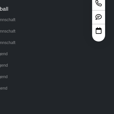
ball
nnschaft
nnschaft
nnschaft
gend
gend
gend
gend