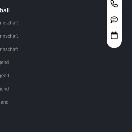
ball
nnschaft
nnschaft
nnschaft
gend
gend
gend
gend