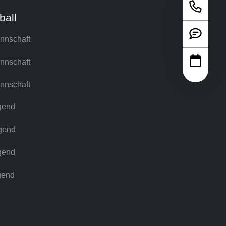
ball
nnschaft
nnschaft
nnschaft
gend
gend
gend
gend